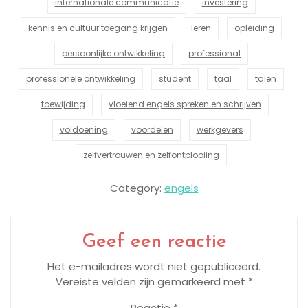
internationale communicatie
investering
kennis en cultuur toegang krijgen
leren
opleiding
persoonlijke ontwikkeling
professional
professionele ontwikkeling
student
taal
talen
toewijding
vloeiend engels spreken en schrijven
voldoening
voordelen
werkgevers
zelfvertrouwen en zelfontplooiing
Category:
engels
Geef een reactie
Het e-mailadres wordt niet gepubliceerd.
Vereiste velden zijn gemarkeerd met
*
Reactie
*