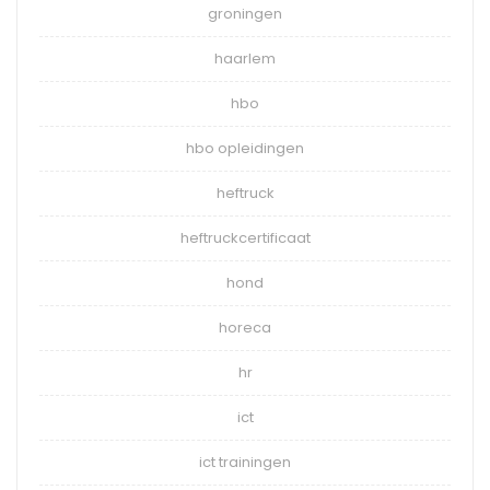
groningen
haarlem
hbo
hbo opleidingen
heftruck
heftruckcertificaat
hond
horeca
hr
ict
ict trainingen