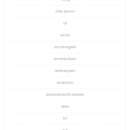
2de spoor
a1
acryl
acrylnagels
amsterdam
antwerpen
arabisch
arbeidsrecht advies
atex
b1