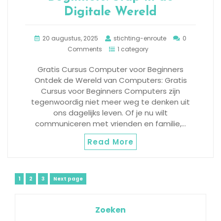
Digitale Wereld
20 augustus, 2025
stichting-enroute
0
Comments
1 category
Gratis Cursus Computer voor Beginners
Ontdek de Wereld van Computers: Gratis
Cursus voor Beginners Computers zijn
tegenwoordig niet meer weg te denken uit
ons dagelijks leven. Of je nu wilt
communiceren met vrienden en familie,…
Read More
Berichtnavigatie
Page
Page
Page
1
2
3
Next page
Zoeken