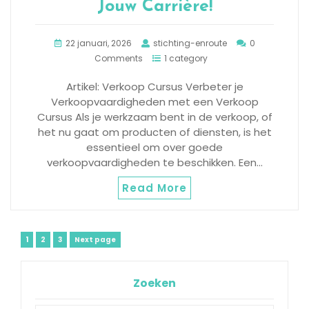
Jouw Carrière!
22 januari, 2026
stichting-enroute
0
Comments
1 category
Artikel: Verkoop Cursus Verbeter je
Verkoopvaardigheden met een Verkoop
Cursus Als je werkzaam bent in de verkoop, of
het nu gaat om producten of diensten, is het
essentieel om over goede
verkoopvaardigheden te beschikken. Een…
Read More
Berichtnavigatie
Page
Page
Page
1
2
3
Next page
Zoeken