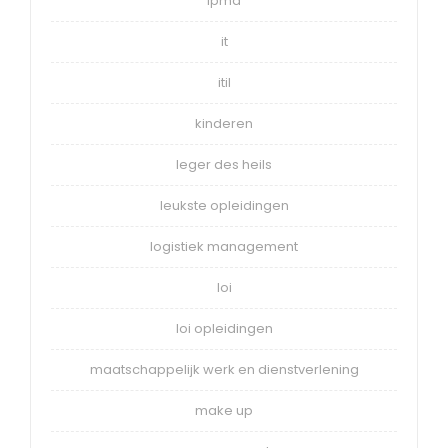
ipma
it
itil
kinderen
leger des heils
leukste opleidingen
logistiek management
loi
loi opleidingen
maatschappelijk werk en dienstverlening
make up