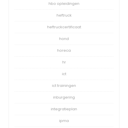
hbo opleidingen
heftruck
heftruckcertificaat
hond
horeca
hr
ict
ict trainingen
inburgering
integratieplan
ipma