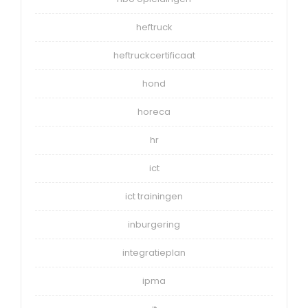
heftruck
heftruckcertificaat
hond
horeca
hr
ict
ict trainingen
inburgering
integratieplan
ipma