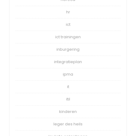
hr
ict
ict trainingen
inburgering
integratieplan
ipma
it
itil
kinderen
leger des heils