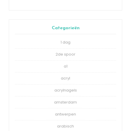
Categorieën
1 dag
2de spoor
a1
acryl
acrylnagels
amsterdam
antwerpen
arabisch