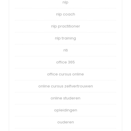
nlp
nlp coach
nlp practitioner
nlp training
nti
office 365
office cursus online
online cursus zelfvertrouwen
online studeren
opleidingen
ouderen