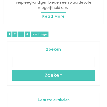
verpleegkundigen bieden een waardevolle
mogelijkheid om…
Read More
Berichtnavigatie
Page
Page
Page
1
2
…
4
Next page
Zoeken
Zoeken
Laatste artikelen