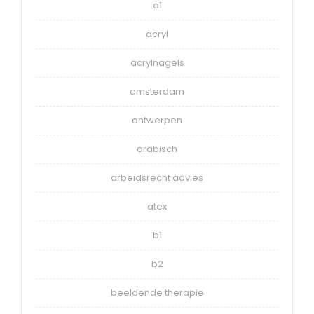
a1
acryl
acrylnagels
amsterdam
antwerpen
arabisch
arbeidsrecht advies
atex
b1
b2
beeldende therapie