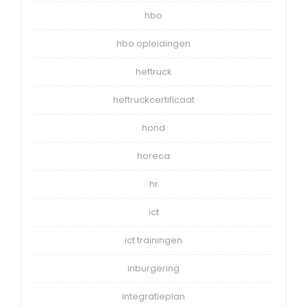
hbo
hbo opleidingen
heftruck
heftruckcertificaat
hond
horeca
hr
ict
ict trainingen
inburgering
integratieplan