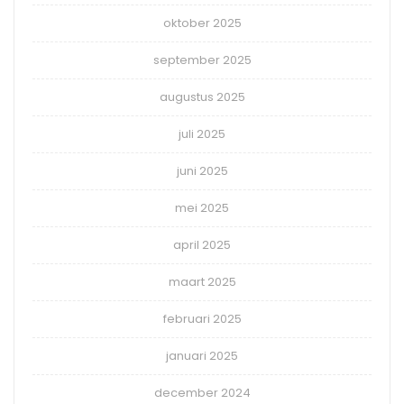
oktober 2025
september 2025
augustus 2025
juli 2025
juni 2025
mei 2025
april 2025
maart 2025
februari 2025
januari 2025
december 2024