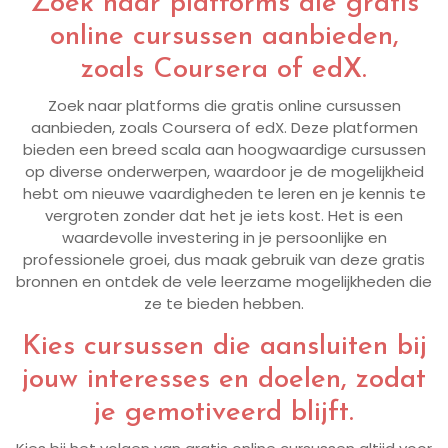
Zoek naar platforms die gratis
online cursussen aanbieden,
zoals Coursera of edX.
Zoek naar platforms die gratis online cursussen
aanbieden, zoals Coursera of edX. Deze platformen
bieden een breed scala aan hoogwaardige cursussen
op diverse onderwerpen, waardoor je de mogelijkheid
hebt om nieuwe vaardigheden te leren en je kennis te
vergroten zonder dat het je iets kost. Het is een
waardevolle investering in je persoonlijke en
professionele groei, dus maak gebruik van deze gratis
bronnen en ontdek de vele leerzame mogelijkheden die
ze te bieden hebben.
Kies cursussen die aansluiten bij
jouw interesses en doelen, zodat
je gemotiveerd blijft.