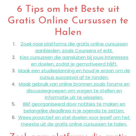
6 Tips om het Beste uit
Gratis Online Cursussen te
Halen
Zoek naar platforms die gratis online cursussen
aanbieden, zoals Coursera of edX.
Kies cursussen die aansluiten bij jouw interesses
en doelen, zodat je gemotiveerd blijft.
Maak een studieplanning en houd je eraan om de
cursus succesvol af te ronden.
Maak gebruik van online bronnen zoals forums en
discussiegroepen om vragen te stellen en
informatie uit te wisselen.
Blijf georganiseerd door notities te maken en
belangrijke deadlines in je agenda te zetten.
Wees proactief en stel doelen voor jezelf om het
meeste uit de gratis online cursussen te halen.