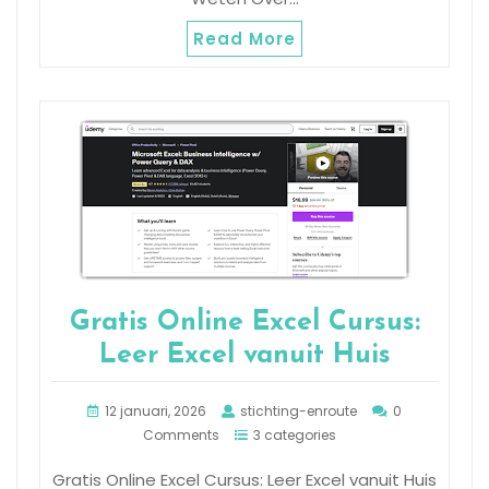
Read More
Gratis Online Excel Cursus:
Leer Excel vanuit Huis
12 januari, 2026
stichting-enroute
0
Comments
3 categories
Gratis Online Excel Cursus: Leer Excel vanuit Huis