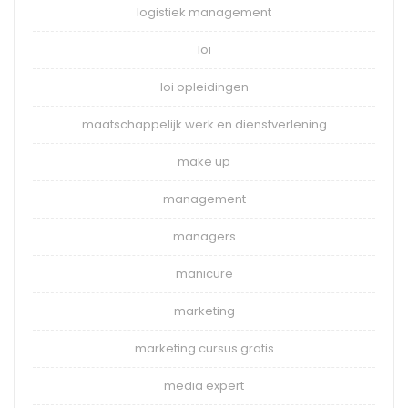
logistiek management
loi
loi opleidingen
maatschappelijk werk en dienstverlening
make up
management
managers
manicure
marketing
marketing cursus gratis
media expert