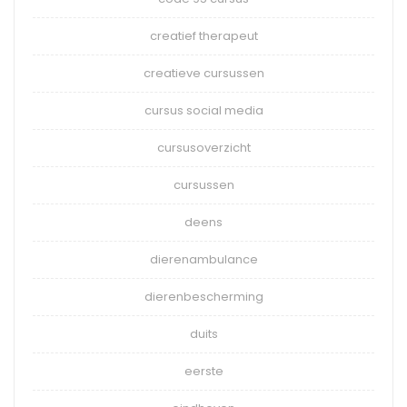
creatief therapeut
creatieve cursussen
cursus social media
cursusoverzicht
cursussen
deens
dierenambulance
dierenbescherming
duits
eerste