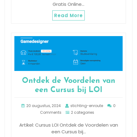
Gratis Online…
Read More
Ontdek de Voordelen van
een Cursus bij LOI
20 augustus, 2024
stichting-enroute
0
Comments
2 categories
Artikel: Cursus LOI Ontdek de Voordelen van
een Cursus bij…