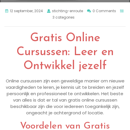
12 september, 2024
stichting-enroute
0 Comments
3 categories
Gratis Online
Cursussen: Leer en
Ontwikkel jezelf
Online cursussen zijn een geweldige manier om nieuwe
vaardigheden te leren, je kennis uit te breiden en jezelf
persoonlijk en professioneel te ontwikkelen. Het beste
van alles is dat er tal van gratis online cursussen
beschikbaar zijn die voor iedereen toegankelijk zijn,
ongeacht je achtergrond of locatie.
Voordelen van Gratis