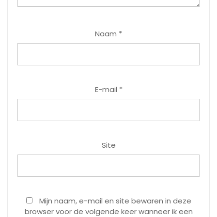
Naam
*
E-mail
*
Site
Mijn naam, e-mail en site bewaren in deze
browser voor de volgende keer wanneer ik een