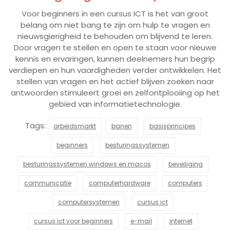
Voor beginners in een cursus ICT is het van groot
belang om niet bang te zijn om hulp te vragen en
nieuwsgierigheid te behouden om blijvend te leren.
Door vragen te stellen en open te staan voor nieuwe
kennis en ervaringen, kunnen deelnemers hun begrip
verdiepen en hun vaardigheden verder ontwikkelen. Het
stellen van vragen en het actief blijven zoeken naar
antwoorden stimuleert groei en zelfontplooiing op het
gebied van informatietechnologie.
Tags:
arbeidsmarkt
banen
basisprincipes
beginners
besturingssystemen
besturingssystemen windows en macos
beveiliging
communicatie
computerhardware
computers
computersystemen
cursus ict
cursus ict voor beginners
e-mail
internet