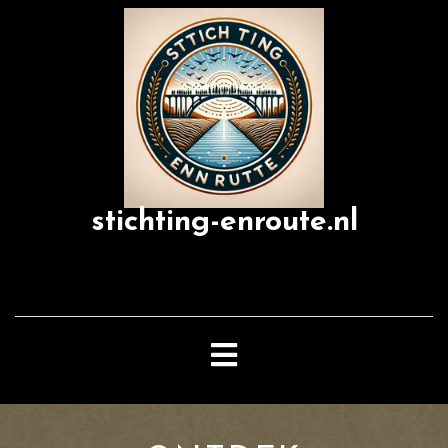
Skip
to
content
stichting-enroute.nl
Open
Button