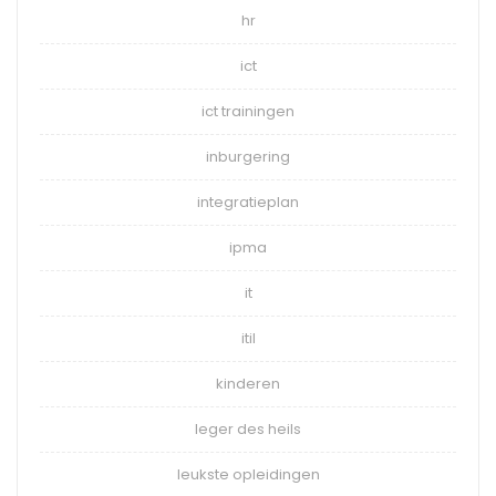
hr
ict
ict trainingen
inburgering
integratieplan
ipma
it
itil
kinderen
leger des heils
leukste opleidingen