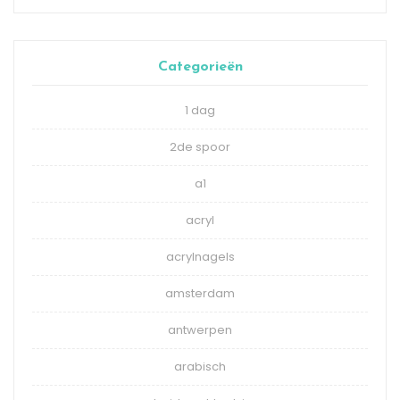
Categorieën
1 dag
2de spoor
a1
acryl
acrylnagels
amsterdam
antwerpen
arabisch