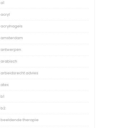
a1
acryl
acrylnagels
amsterdam
antwerpen
arabisch
arbeidsrecht advies
atex
b1
b2
beeldende therapie