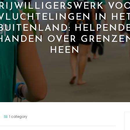
RIJWILLIGERSWERK VO
VLUCHTELINGEN IN HE
BUITENLAND: HELPEND
HANDEN OVER GRENZE
HEEN
1 category