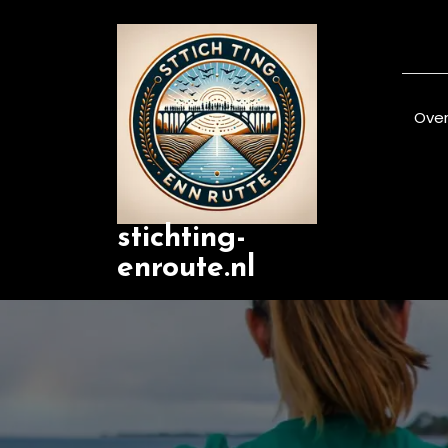
Skip
to
content
Over
stichting-
enroute.nl