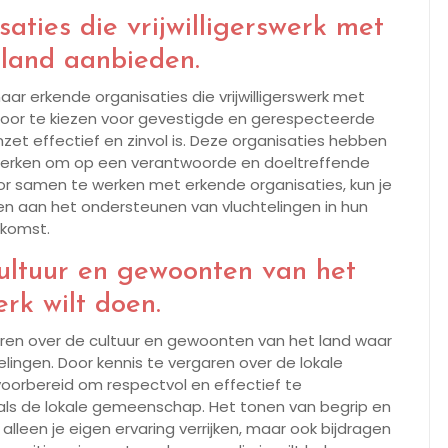
aties die vrijwilligerswerk met
nland aanbieden.
ar erkende organisaties die vrijwilligerswerk met
 Door te kiezen voor gevestigde en gerespecteerde
nzet effectief en zinvol is. Deze organisaties hebben
werken om op een verantwoorde en doeltreffende
or samen te werken met erkende organisaties, kun je
veren aan het ondersteunen van vluchtelingen in hun
ekomst.
cultuur en gewoonten van het
erk wilt doen.
eren over de cultuur en gewoonten van het land waar
telingen. Door kennis te vergaren over de lokale
voorbereid om respectvol en effectief te
ls de lokale gemeenschap. Het tonen van begrip en
 alleen je eigen ervaring verrijken, maar ook bijdragen