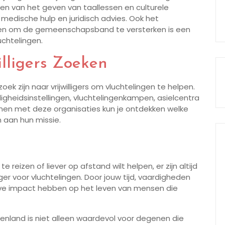
ëren van het geven van taallessen en culturele
 medische hulp en juridisch advies. Ook het
ten om de gemeenschapsband te versterken is een
luchtelingen.
illigers Zoeken
zoek zijn naar vrijwilligers om vluchtelingen te helpen.
digheidsinstellingen, vluchtelingenkampen, asielcentra
men met deze organisaties kun je ontdekken welke
n aan hun missie.
 reizen of liever op afstand wilt helpen, er zijn altijd
liger voor vluchtelingen. Door jouw tijd, vaardigheden
ieve impact hebben op het leven van mensen die
uitenland is niet alleen waardevol voor degenen die