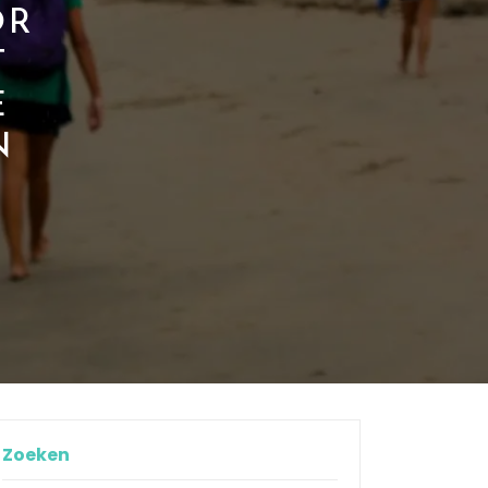
OR
T
E
N
Zoeken