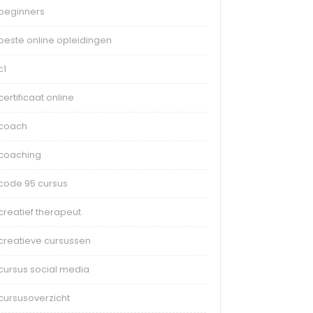
beginners
beste online opleidingen
c1
certificaat online
coach
coaching
code 95 cursus
creatief therapeut
creatieve cursussen
cursus social media
cursusoverzicht