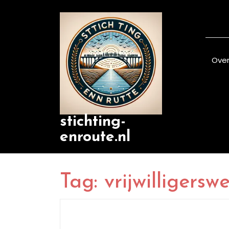
Skip
to
content
Over
stichting-
enroute.nl
Tag:
vrijwilligers