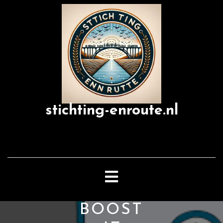
Skip
to
content
stichting-enroute.nl
Open
Button
BOOST