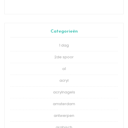
Categorieën
1 dag
2de spoor
a1
acryl
acrylnagels
amsterdam
antwerpen
arabisch