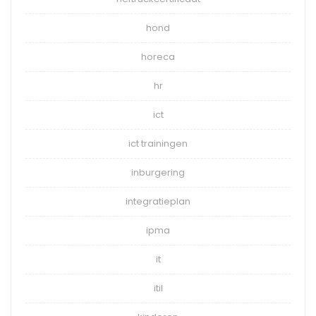
hond
horeca
hr
ict
ict trainingen
inburgering
integratieplan
ipma
it
itil