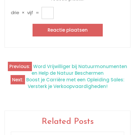
drie
×
vijf
=
Previous:
Word Vrijwilliger bij Natuurmonumenten
Berichtnavigatie
en Help de Natuur Beschermen
Next:
Boost je Carrière met een Opleiding Sales:
Versterk je Verkoopvaardigheden!
Related Posts