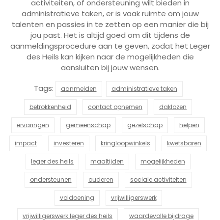
activiteiten, of ondersteuning wilt bieden in
administratieve taken, er is vaak ruimte om jouw
talenten en passies in te zetten op een manier die bij
jou past. Het is altijd goed om dit tijdens de
aanmeldingsprocedure aan te geven, zodat het Leger
des Heils kan kijken naar de mogelijkheden die
aansluiten bij jouw wensen.
Tags:
aanmelden
administratieve taken
betrokkenheid
contact opnemen
daklozen
ervaringen
gemeenschap
gezelschap
helpen
impact
investeren
kringloopwinkels
kwetsbaren
leger des heils
maaltijden
mogelijkheden
ondersteunen
ouderen
sociale activiteiten
voldoening
vrijwilligerswerk
vrijwilligerswerk leger des heils
waardevolle bijdrage