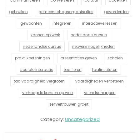
communiceren
converseren
cultuur
docenten
gebruiken
gemeenschapsorganisaties
gevorderden
gewoonten
integreren
interactieve lessen
kansen op werk
nederlands cursus
nederlandse cursus
netwerkmogelijkheden
praktijkoefeningen
presentaties geven
scholen
sociale interactie
taal leren
taalinstituten
taalvaardigheid vergroten
vaardigheden verbeteren
verhoogde kansen op werk
vriendschappen
zelfvertrouwen groeit
Category:
Uncategorized