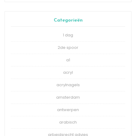
Categorieën
1 dag
2de spoor
a1
acryl
acrylnagels
amsterdam
antwerpen
arabisch
arbeidsrecht advies