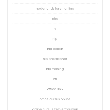
nederlands leren online
nha
nl
nlp
nlp coach
nlp practitioner
nlp training
nti
office 365
office cursus online
online cursus zelfvertrouwen