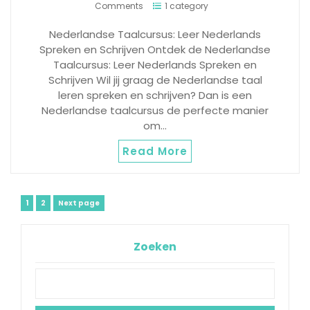
Comments
1 category
Nederlandse Taalcursus: Leer Nederlands
Spreken en Schrijven Ontdek de Nederlandse
Taalcursus: Leer Nederlands Spreken en
Schrijven Wil jij graag de Nederlandse taal
leren spreken en schrijven? Dan is een
Nederlandse taalcursus de perfecte manier
om…
Read More
Berichtnavigatie
Page
Page
1
2
Next page
Zoeken