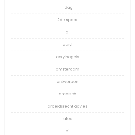
1 dag
2de spoor
a1
acryl
acrylnagels
amsterdam
antwerpen
arabisch
arbeidsrecht advies
atex
b1