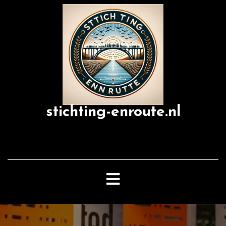
Skip
to
content
stichting-enroute.nl
Open
Button