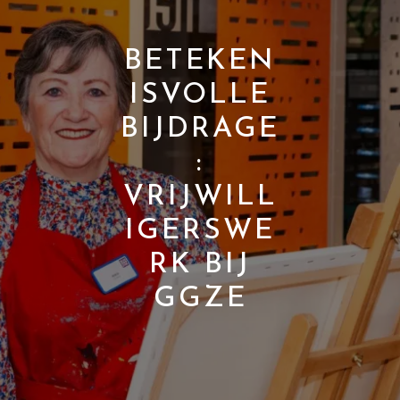
BETEKEN
ISVOLLE
BIJDRAGE
:
VRIJWILL
IGERSWE
RK BIJ
GGZE