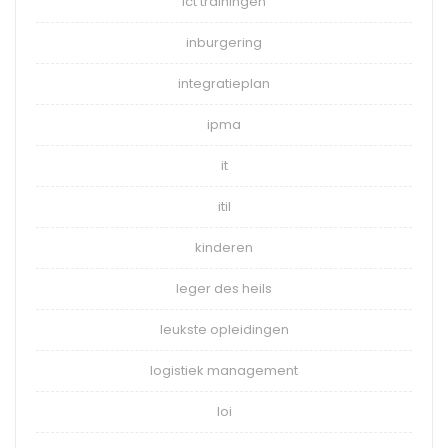
ict trainingen
inburgering
integratieplan
ipma
it
itil
kinderen
leger des heils
leukste opleidingen
logistiek management
loi