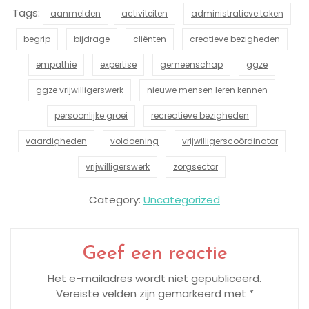
Tags:
aanmelden
activiteiten
administratieve taken
begrip
bijdrage
cliënten
creatieve bezigheden
empathie
expertise
gemeenschap
ggze
ggze vrijwilligerswerk
nieuwe mensen leren kennen
persoonlijke groei
recreatieve bezigheden
vaardigheden
voldoening
vrijwilligerscoördinator
vrijwilligerswerk
zorgsector
Category:
Uncategorized
Geef een reactie
Het e-mailadres wordt niet gepubliceerd.
Vereiste velden zijn gemarkeerd met
*