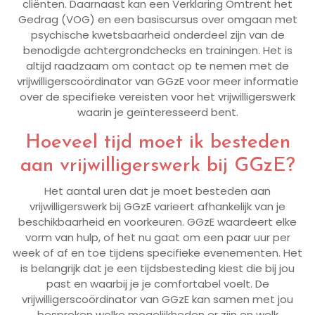
cliënten. Daarnaast kan een Verklaring Omtrent het
Gedrag (VOG) en een basiscursus over omgaan met
psychische kwetsbaarheid onderdeel zijn van de
benodigde achtergrondchecks en trainingen. Het is
altijd raadzaam om contact op te nemen met de
vrijwilligerscoördinator van GGzE voor meer informatie
over de specifieke vereisten voor het vrijwilligerswerk
waarin je geïnteresseerd bent.
Hoeveel tijd moet ik besteden
aan vrijwilligerswerk bij GGzE?
Het aantal uren dat je moet besteden aan
vrijwilligerswerk bij GGzE varieert afhankelijk van je
beschikbaarheid en voorkeuren. GGzE waardeert elke
vorm van hulp, of het nu gaat om een paar uur per
week of af en toe tijdens specifieke evenementen. Het
is belangrijk dat je een tijdsbesteding kiest die bij jou
past en waarbij je je comfortabel voelt. De
vrijwilligerscoördinator van GGzE kan samen met jou
bespreken welke mogelijkheden er zijn en welk