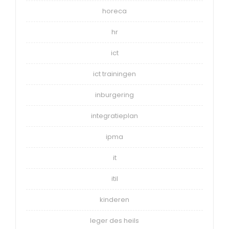
horeca
hr
ict
ict trainingen
inburgering
integratieplan
ipma
it
itil
kinderen
leger des heils