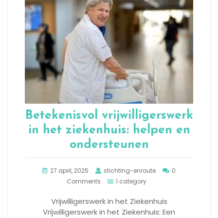
Betekenisvol vrijwilligerswerk
in het ziekenhuis: helpen en
ondersteunen
27 april, 2025
stichting-enroute
0
Comments
1 category
Vrijwilligerswerk in het Ziekenhuis
Vrijwilligerswerk in het Ziekenhuis: Een