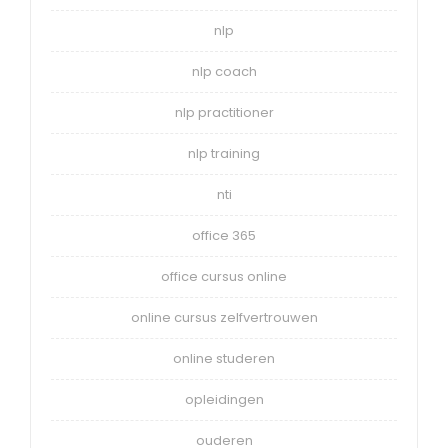
nlp
nlp coach
nlp practitioner
nlp training
nti
office 365
office cursus online
online cursus zelfvertrouwen
online studeren
opleidingen
ouderen