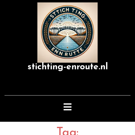
Skip
to
content
stichting-enroute.nl
Open
Button
Tag: