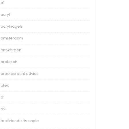
a1
acryl
acrylnagels
amsterdam
antwerpen
arabisch
arbeidsrecht advies
atex
b1
b2
beeldende therapie