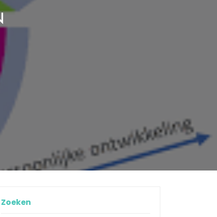
N
Zoeken