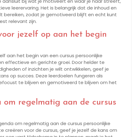
aansluit bij wat je motiveert en waar je naar streeft,
ieve leerervaring. Het is belangrijk dat de inhoud en
t bereiken, zodat je gemotiveerd blijft en echt kunt
t relevant zijn.
 voor jezelf op aan het begin
zelf aan het begin van een cursus persoonlijke
en effectieve en gerichte groei. Door helder te
digheden of inzichten je wilt ontwikkelen, geef je
 kans op succes. Deze leerdoelen fungeren als
focust te blijven en gemotiveerd te blijven om het
da om regelmatig aan de cursus
e agenda om regelmatig aan de cursus persoonlijke
e creëren voor de cursus, geef je jezelf de kans om
oor een vast tijdschema in te plannen, maak je het