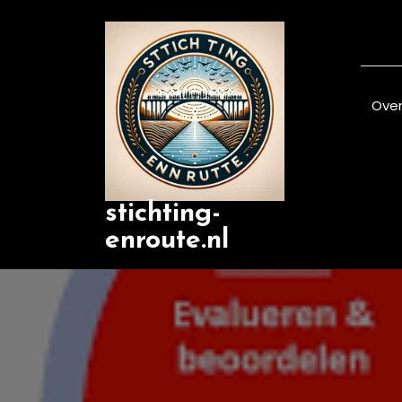
Skip
to
content
Over
stichting-
enroute.nl