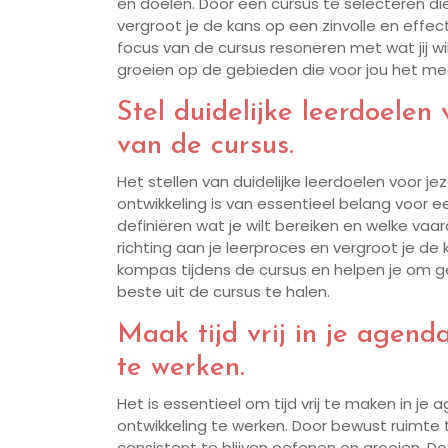
en doelen. Door een cursus te selecteren die 
vergroot je de kans op een zinvolle en effect
focus van de cursus resoneren met wat jij wil
groeien op de gebieden die voor jou het mees
Stel duidelijke leerdoelen
van de cursus.
Het stellen van duidelijke leerdoelen voor je
ontwikkeling is van essentieel belang voor e
definiëren wat je wilt bereiken en welke vaar
richting aan je leerproces en vergroot je de
kompas tijdens de cursus en helpen je om ge
beste uit de cursus te halen.
Maak tijd vrij in je agen
te werken.
Het is essentieel om tijd vrij te maken in j
ontwikkeling te werken. Door bewust ruimte t
consistent te blijven oefenen en groeien. D