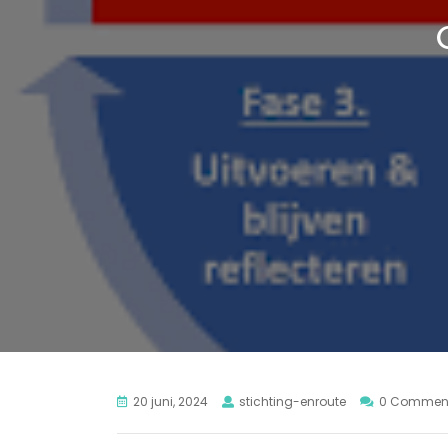
20 juni, 2024
stichting-enroute
0 Commen