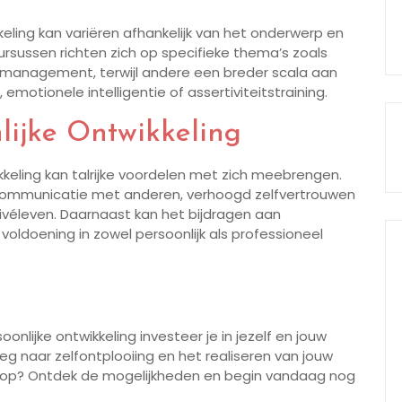
eling kan variëren afhankelijk van het onderwerp en
rsussen richten zich op specifieke thema’s zoals
anagement, terwijl andere een breder scala aan
otionele intelligentie of assertiviteitstraining.
lijke Ontwikkeling
kkeling kan talrijke voordelen met zich meebrengen.
e communicatie met anderen, verhoogd zelfvertrouwen
ivéleven. Daarnaast kan het bijdragen aan
voldoening in zowel persoonlijk als professioneel
onlijke ontwikkeling investeer je in jezelf en jouw
g naar zelfontplooiing en het realiseren van jouw
og op? Ontdek de mogelijkheden en begin vandaag nog