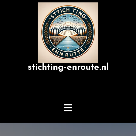
Skip
to
content
stichting-enroute.nl
Open
Button