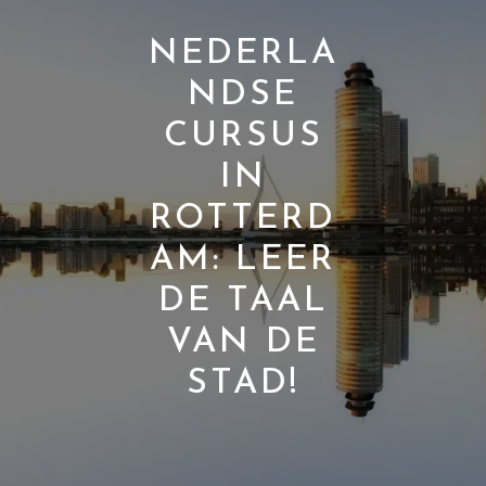
NEDERLA
NDSE
CURSUS
IN
ROTTERD
AM: LEER
DE TAAL
VAN DE
STAD!