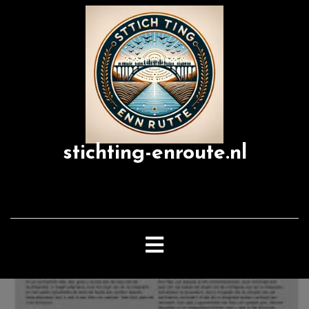
Skip
to
content
stichting-enroute.nl
Open
Button