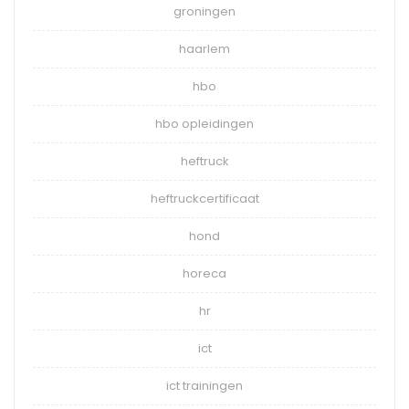
groningen
haarlem
hbo
hbo opleidingen
heftruck
heftruckcertificaat
hond
horeca
hr
ict
ict trainingen