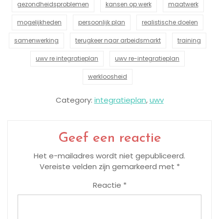
gezondheidsproblemen
kansen op werk
maatwerk
mogelijkheden
persoonlijk plan
realistische doelen
samenwerking
terugkeer naar arbeidsmarkt
training
uwv re integratieplan
uwv re-integratieplan
werkloosheid
Category:
integratieplan
,
uwv
Geef een reactie
Het e-mailadres wordt niet gepubliceerd.
Vereiste velden zijn gemarkeerd met
*
Reactie
*