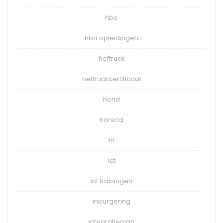
hbo
hbo opleidingen
heftruck
heftruckcertificaat
hond
horeca
hr
ict
ict trainingen
inburgering
integratieplan