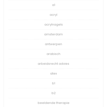
a1
acryl
acrylnagels
amsterdam
antwerpen
arabisch
arbeidsrecht advies
atex
b1
b2
beeldende therapie