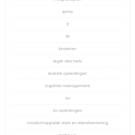
ipma
it
itil
kinderen
leger des heils
leukste opleidingen
logistiek management
loi
loi opleidingen
maatschappelijk werk en dienstverlening