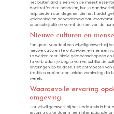
het buitenland is een van de meest essentiële
doeltreffend te handelen, kun je daadwerkel
hulp bieden aan degenen die het hardst getr
voldoening en dankbaarheid dat voortkomt uit
onbeschrijfelijk en vormt de kern van de hum
Nieuwe culturen en mense
Een groot voordeel van vrijwilligerswerk bij 
nieuwe culturen te ontdekken en mensen va
te werken met lokale gemeenschappen en inter
te verbreden, je begrip van verschillende cu
ervaringen op te doen. Het ontmoeten van 
tradities creëert een unieke verbinding die 
wereld.
Waardevolle ervaring opdo
omgeving
Het vrijwilligerswerk bij het Rode Kruis in h
ervaring op te doen in een internationale