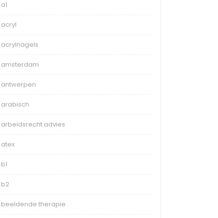
a1
acryl
acrylnagels
amsterdam
antwerpen
arabisch
arbeidsrecht advies
atex
b1
b2
beeldende therapie