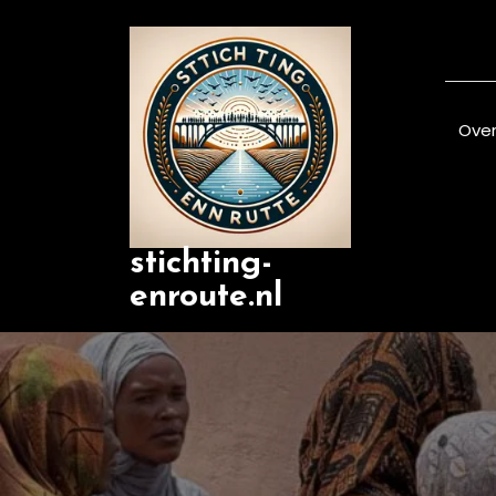
Skip
to
content
Over
stichting-
enroute.nl