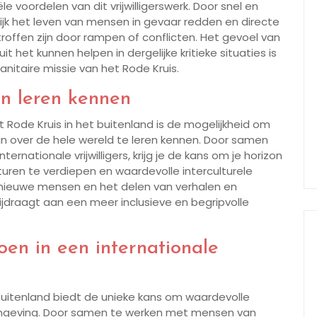
 voordelen van dit vrijwilligerswerk. Door snel en
ijk het leven van mensen in gevaar redden en directe
offen zijn door rampen of conflicten. Het gevoel van
 het kunnen helpen in dergelijke kritieke situaties is
anitaire missie van het Rode Kruis.
n leren kennen
het Rode Kruis in het buitenland is de mogelijkheid om
n over de hele wereld te leren kennen. Door samen
nationale vrijwilligers, krijg je de kans om je horizon
lturen te verdiepen en waardevolle interculturele
nieuwe mensen en het delen van verhalen en
bijdraagt aan een meer inclusieve en begripvolle
en in een internationale
et buitenland biedt de unieke kans om waardevolle
 omgeving. Door samen te werken met mensen van