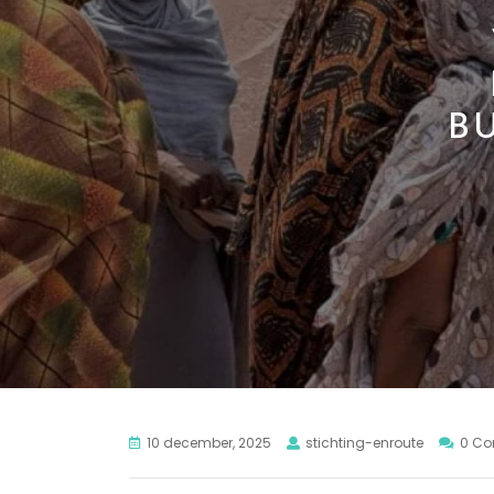
B
10 december, 2025
stichting-enroute
0 C