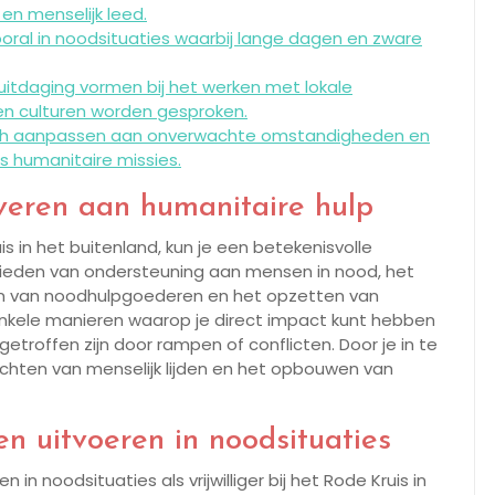
en menselijk leed.
 vooral in noodsituaties waarbij lange dagen en zware
itdaging vormen bij het werken met lokale
 culturen worden gesproken.
en zich aanpassen aan onverwachte omstandigheden en
s humanitaire missies.
everen aan humanitaire hulp
uis in het buitenland, kun je een betekenisvolle
 bieden van ondersteuning aan mensen in nood, het
ren van noodhulpgoederen en het opzetten van
enkele manieren waarop je direct impact kunt hebben
offen zijn door rampen of conflicten. Door je in te
erlichten van menselijk lijden en het opbouwen van
n uitvoeren in noodsituaties
in noodsituaties als vrijwilliger bij het Rode Kruis in