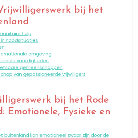
ijwilligerswerk bij het
tenland
manitaire hulp
 in noodsituaties
en
nternationale omgeving
ssionele vaardigheden
 kwetsbare gemeenschappen
ap van gepassioneerde vrijwilligers
lligerswerk bij het Rode
d: Emotionele, Fysieke en
n het buitenland kan emotioneel zwaar zijn door de