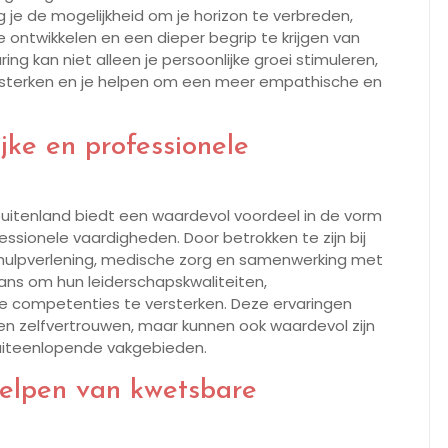
g je de mogelijkheid om je horizon te verbreden,
ontwikkelen en een dieper begrip te krijgen van
ng kan niet alleen je persoonlijke groei stimuleren,
rsterken en je helpen om een meer empathische en
jke en professionele
et buitenland biedt een waardevol voordeel in de vorm
essionele vaardigheden. Door betrokken te zijn bij
odhulpverlening, medische zorg en samenwerking met
e kans om hun leiderschapskwaliteiten,
e competenties te versterken. Deze ervaringen
i en zelfvertrouwen, maar kunnen ook waardevol zijn
 uiteenlopende vakgebieden.
helpen van kwetsbare