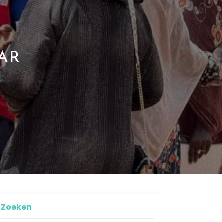
J
T
AR
Zoeken