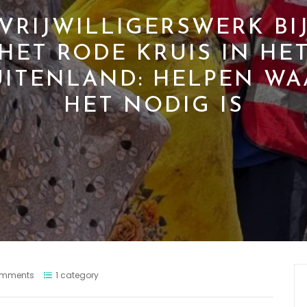
VRIJWILLIGERSWERK BI
HET RODE KRUIS IN HE
UITENLAND: HELPEN WA
HET NODIG IS
omments
1 category