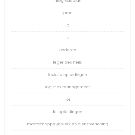
integratieplan
ipma
it
itil
kinderen
leger des heils
leukste opleidingen
logistiek management
loi
loi opleidingen
maatschappelijk werk en dienstverlening