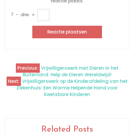
reactie plaats.
7
−
drie
=
Previous:
Vrijwilligerswerk met Dieren in het
Berichtnavigatie
Buitenland: Help de Dieren Wereldwijd!
Next:
Vrijwilligerswerk op de Kinderafdeling van het
Ziekenhuis: Een Warme Helpende Hand voor
Kwetsbare Kinderen
Related Posts