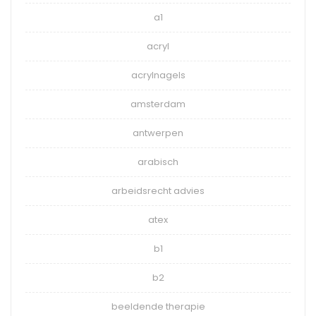
a1
acryl
acrylnagels
amsterdam
antwerpen
arabisch
arbeidsrecht advies
atex
b1
b2
beeldende therapie