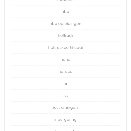
hbo
hbo opleidingen
heftruck
heftruckcertificaat
hond
horeca
hr
ict
ict trainingen
inburgering