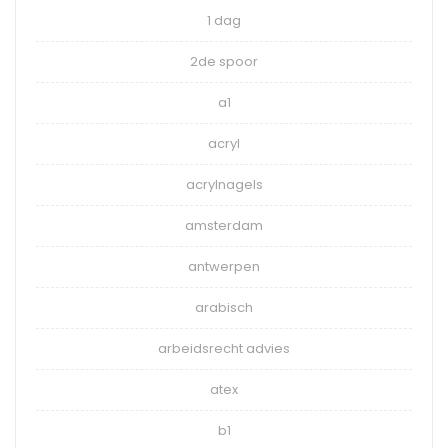
1 dag
2de spoor
a1
acryl
acrylnagels
amsterdam
antwerpen
arabisch
arbeidsrecht advies
atex
b1