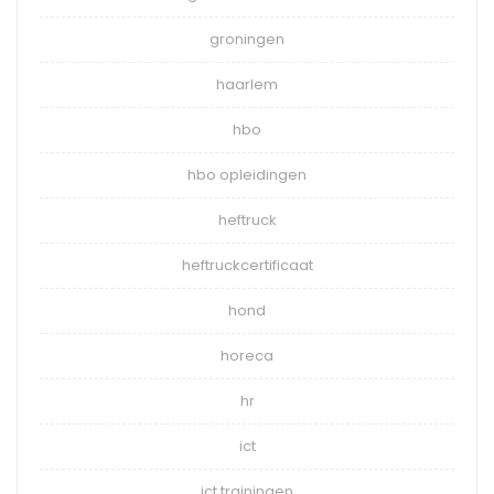
groningen
haarlem
hbo
hbo opleidingen
heftruck
heftruckcertificaat
hond
horeca
hr
ict
ict trainingen