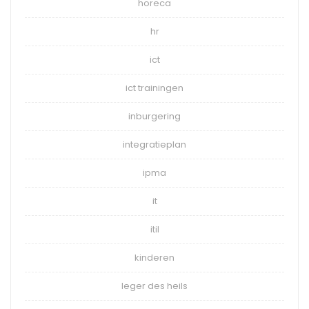
horeca
hr
ict
ict trainingen
inburgering
integratieplan
ipma
it
itil
kinderen
leger des heils