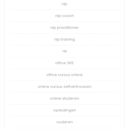
nlp
nlp coach
nlp practitioner
nlp training
nti
office 365
office cursus online
online cursus zelfvertrouwen
online studeren
opleidingen
ouderen