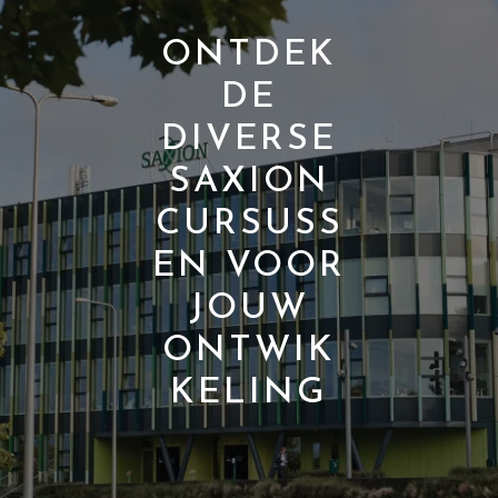
ONTDEK
DE
DIVERSE
SAXION
CURSUSS
EN VOOR
JOUW
ONTWIK
KELING