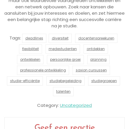
maar ook waardevolle vaardigheden ontwikkelen en
een netwerk opbouwen. Zoek naar kansen die
aansluiten bij jouw interesses en doelen, en zet hiermee
een belangrijke stap richting een succesvolle carrière
na je studie.
Tags:
deadlines
diversiteit
docentenspreekuren
flexibiliteit
medestudenten
ontdekken
ontwikkelen
persoonlijke groei
planning
professionele ontwikkeling
saxion cursussen
studie-efficiëntie
studiebegeleiding
studiegroepen
talenten
Category:
Uncategorized
Geef een reactie