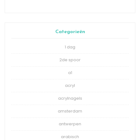
Categorieën
1 dag
2de spoor
a1
acryl
acrylnagels
amsterdam
antwerpen
arabisch