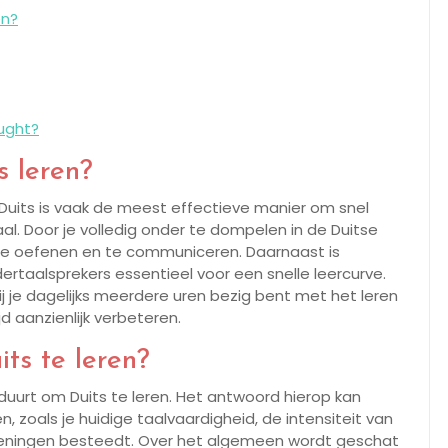
en?
Vught?
s leren?
us Duits is vaak de meest effectieve manier om snel
al. Door je volledig onder te dompelen in de Duitse
ef te oefenen en te communiceren. Daarnaast is
ertaalsprekers essentieel voor een snelle leercurve.
j je dagelijks meerdere uren bezig bent met het leren
ijd aanzienlijk verbeteren.
ts te leren?
duurt om Duits te leren. Het antwoord hierop kan
n, zoals je huidige taalvaardigheid, de intensiteit van
oefeningen besteedt. Over het algemeen wordt geschat