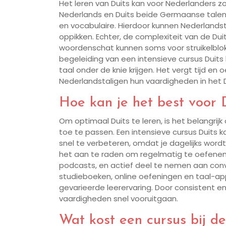
Het leren van Duits kan voor Nederlanders zo
Nederlands en Duits beide Germaanse talen
en vocabulaire. Hierdoor kunnen Nederlandst
oppikken. Echter, de complexiteit van de Dui
woordenschat kunnen soms voor struikelblokk
begeleiding van een intensieve cursus Duit
taal onder de knie krijgen. Het vergt tijd 
Nederlandstaligen hun vaardigheden in het Du
Hoe kan je het best voor D
Om optimaal Duits te leren, is het belangri
toe te passen. Een intensieve cursus Duits k
snel te verbeteren, omdat je dagelijks word
het aan te raden om regelmatig te oefenen d
podcasts, en actief deel te nemen aan con
studieboeken, online oefeningen en taal-ap
gevarieerde leerervaring. Door consistent en
vaardigheden snel vooruitgaan.
Wat kost een cursus bij d