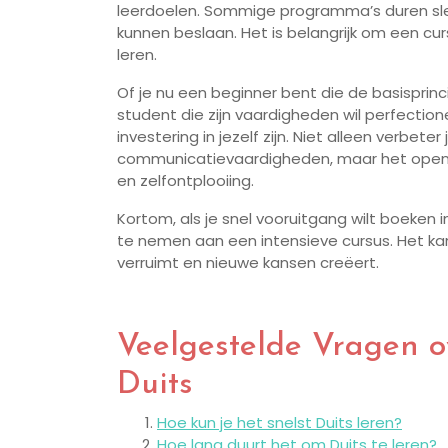
leerdoelen. Sommige programma’s duren sle
kunnen beslaan. Het is belangrijk om een cur
leren.
Of je nu een beginner bent die de basisprinc
student die zijn vaardigheden wil perfection
investering in jezelf zijn. Niet alleen verbete
communicatievaardigheden, maar het opent 
en zelfontplooiing.
Kortom, als je snel vooruitgang wilt boeken 
te nemen aan een intensieve cursus. Het kan
verruimt en nieuwe kansen creëert.
Veelgestelde Vragen o
Duits
Hoe kun je het snelst Duits leren?
Hoe lang duurt het om Duits te leren?