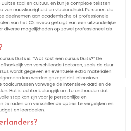
Duitse taal en cultuur, en kun je complexe teksten
 van nauwkeurigheid en vloeiendheid. Personen die
ite deelnemen aan academische of professionele
halen van het C2 niveau getuigt van een uitzonderlijke
r diverse mogelijkheden op zowel professioneel als
?
ursus Duits is: “Wat kost een cursus Duits?” De
afhankelijk van verschillende factoren, zoals de duur
cursus wordt gegeven en eventuele extra materialen
et algemeen kan worden gezegd dat intensieve
ere taalcursussen vanwege de intensieve aard en de
n. Het is echter belangrijk om te onthouden dat
lle stap kan zijn voor je persoonlijke en
n te raden om verschillende opties te vergelijken en
budget en leerdoelen.
derlanders?