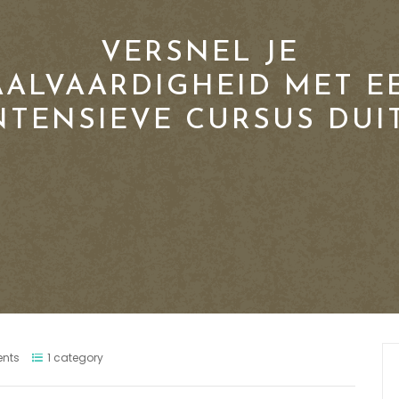
VERSNEL JE
AALVAARDIGHEID MET E
NTENSIEVE CURSUS DUI
nts
1 category