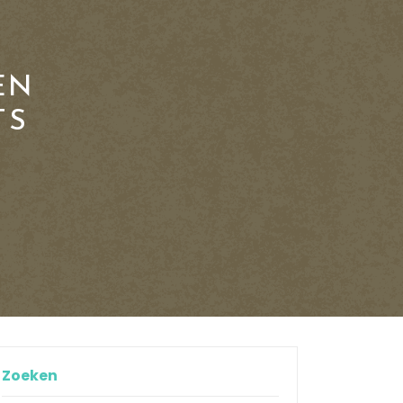
EN
TS
Zoeken