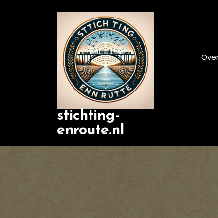
Skip
to
content
Over
stichting-
enroute.nl