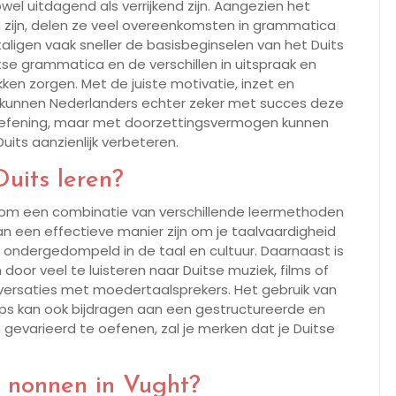
wel uitdagend als verrijkend zijn. Aangezien het
 zijn, delen ze veel overeenkomsten in grammatica
aligen vaak sneller de basisbeginselen van het Duits
tse grammatica en de verschillen in uitspraak en
en zorgen. Met de juiste motivatie, inzet en
s kunnen Nederlanders echter zeker met succes deze
en oefening, maar met doorzettingsvermogen kunnen
its aanzienlijk verbeteren.
uits leren?
jk om een combinatie van verschillende leermethoden
an een effectieve manier zijn om je taalvaardigheid
t ondergedompeld in de taal en cultuur. Daarnaast is
oor veel te luisteren naar Duitse muziek, films of
versaties met moedertaalsprekers. Het gebruik van
ps kan ook bijdragen aan een gestructureerde en
 gevarieerd te oefenen, zal je merken dat je Duitse
e nonnen in Vught?