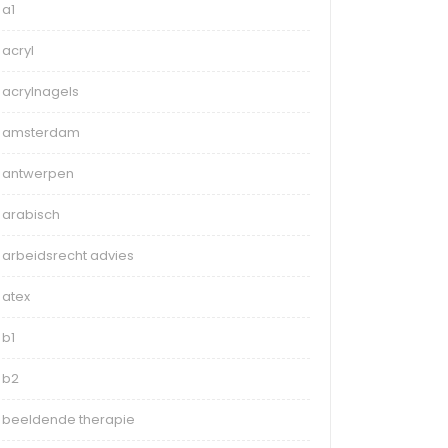
a1
acryl
acrylnagels
amsterdam
antwerpen
arabisch
arbeidsrecht advies
atex
b1
b2
beeldende therapie