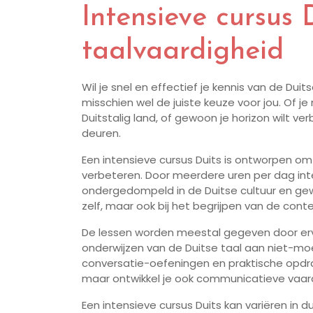
Intensieve cursus D
taalvaardigheid
Wil je snel en effectief je kennis van de Dui
misschien wel de juiste keuze voor jou. Of j
Duitstalig land, of gewoon je horizon wilt v
deuren.
Een intensieve cursus Duits is ontworpen om j
verbeteren. Door meerdere uren per dag inten
ondergedompeld in de Duitse cultuur en gewoo
zelf, maar ook bij het begrijpen van de con
De lessen worden meestal gegeven door erva
onderwijzen van de Duitse taal aan niet-moe
conversatie-oefeningen en praktische opdra
maar ontwikkel je ook communicatieve vaardig
Een intensieve cursus Duits kan variëren in d