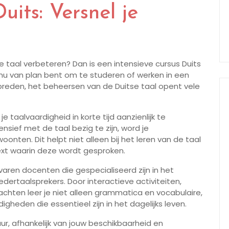
uits: Versnel je
tse taal verbeteren? Dan is een intensieve cursus Duits
e nu van plan bent om te studeren of werken in een
erbreden, het beheersen van de Duitse taal opent vele
e taalvaardigheid in korte tijd aanzienlijk te
sief met de taal bezig te zijn, word je
nten. Dit helpt niet alleen bij het leren van de taal
text waarin deze wordt gesproken.
ren docenten die gespecialiseerd zijn in het
dertaalsprekers. Door interactieve activiteiten,
chten leer je niet alleen grammatica en vocabulaire,
heden die essentieel zijn in het dagelijks leven.
uur, afhankelijk van jouw beschikbaarheid en