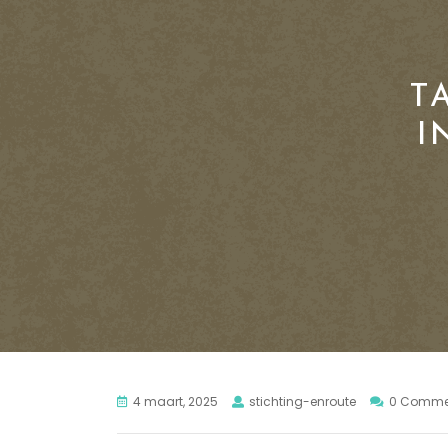
T
I
4 maart, 2025
stichting-enroute
0 Comme