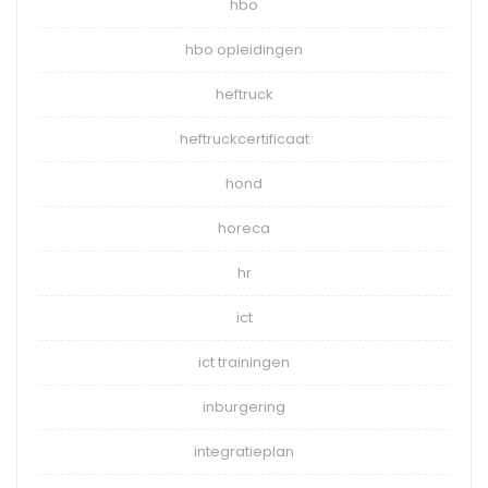
hbo
hbo opleidingen
heftruck
heftruckcertificaat
hond
horeca
hr
ict
ict trainingen
inburgering
integratieplan