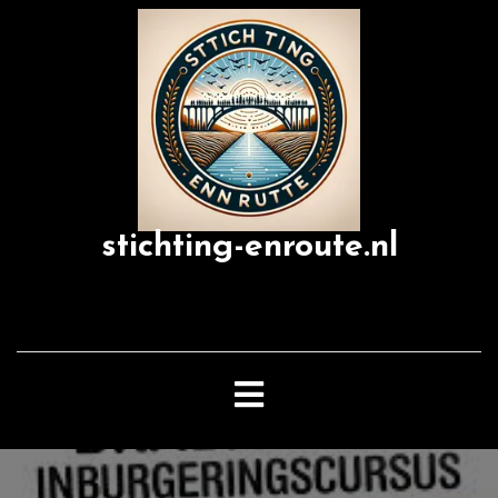
Skip
to
content
stichting-enroute.nl
Open
Button