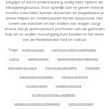
begrijpt of extra ondersteuning nodig hebt tijdens de
inburgeringscursus. Door openlijk aan te geven waar je
moeite mee hebt, kunnen docenten en begeleiders je
beter helpen en ondersteunen bij het leerproces. Het
tonen van initiatief en het stellen van vragen zorgt
ervoor dat je optimaal kunt profiteren van de geboden
hulp en zo sneller vooruitgang kunt boeken in het leren
van de Nederlandse taal en cultuur.
Tags:
achtergronden
communicatiemogelijkheden
cultuur
gelijke kansen
gepersonaliseerd leertraject
inburgeringscursus
individuele behoeften
integratie
interactieve activiteiten
kennisoverdracht
maatschappij
nederlandse taal
schrijfvaardigheid verbeteren
spreekvaardigheid ontwikkelen
taalvaardigheid