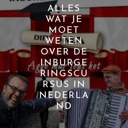
ALLES
WAT JE
MOET
WETEN
OVER DE
INBURGE
RINGSCU
RSUS IN
NEDERLA
ND