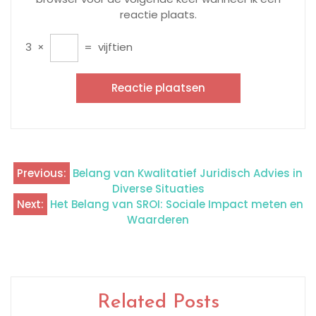
reactie plaats.
3
×
=
vijftien
Previous:
Belang van Kwalitatief Juridisch Advies in
Berichtnavigatie
Diverse Situaties
Next:
Het Belang van SROI: Sociale Impact meten en
Waarderen
Related Posts