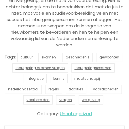
en wetgeving, en de mate van voorbereiding. Het is
echter belangrijk om te benadrukken dat met de juiste
inzet, motivatie en studievoorbereiding velen met
succes het inburgeringsexamen kunnen afleggen. Het
examen is ontworpen om de integratie van
nieuwkomers te bevorderen en hen te helpen een
volwaardig lid van de Nederlandse samenleving te
worden.
Tags:
cultuur
examen
geschiedenis
gewoonten
inburgering examen vragen
inburgeringsexamen
integratie
kennis
maatschappij
nederlandse taal
regels
tradities
vaardigheden
voorbereiden
vragen
wetgeving
Category:
Uncategorized