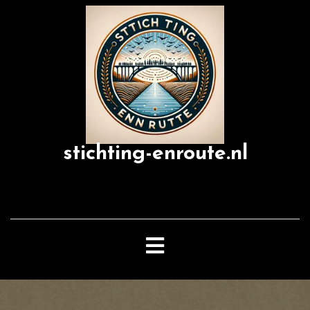
Skip
to
content
stichting-enroute.nl
Open
Button