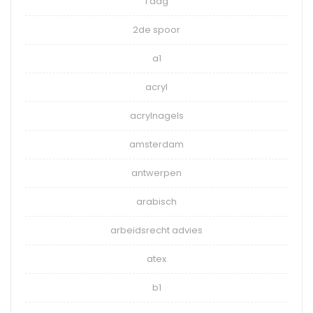
1 dag
2de spoor
a1
acryl
acrylnagels
amsterdam
antwerpen
arabisch
arbeidsrecht advies
atex
b1