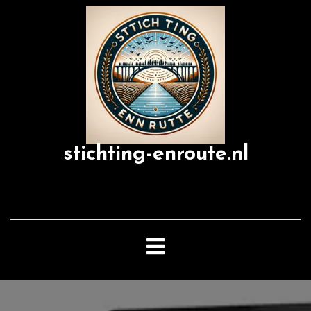
Skip
to
content
stichting-enroute.nl
Open
Button