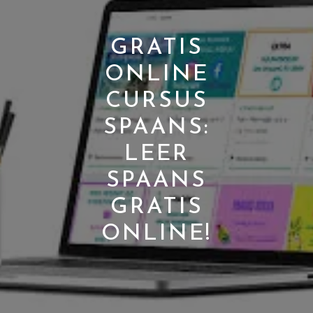
GRATIS
ONLINE
CURSUS
SPAANS:
LEER
SPAANS
GRATIS
ONLINE!