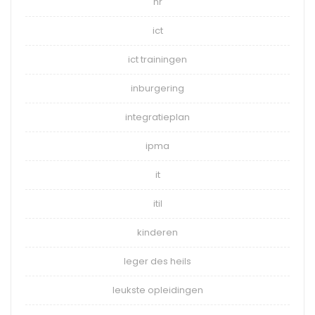
hr
ict
ict trainingen
inburgering
integratieplan
ipma
it
itil
kinderen
leger des heils
leukste opleidingen