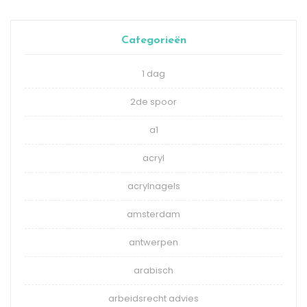
Categorieën
1 dag
2de spoor
a1
acryl
acrylnagels
amsterdam
antwerpen
arabisch
arbeidsrecht advies