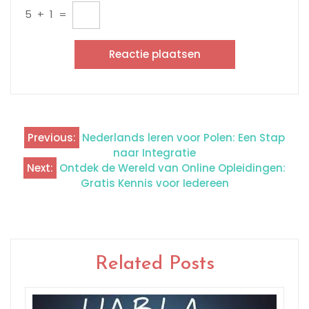
5
+
1
=
Previous:
Nederlands leren voor Polen: Een Stap
Berichtnavigatie
naar Integratie
Next:
Ontdek de Wereld van Online Opleidingen:
Gratis Kennis voor Iedereen
Related Posts