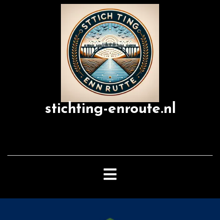
Skip
to
content
stichting-enroute.nl
Open
Button