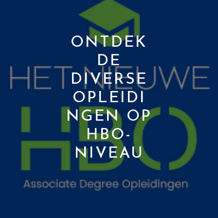
ONTDEK
DE
DIVERSE
OPLEIDI
NGEN OP
HBO-
NIVEAU