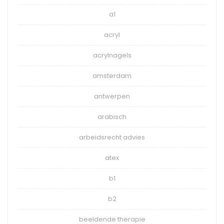
a1
acryl
acrylnagels
amsterdam
antwerpen
arabisch
arbeidsrecht advies
atex
b1
b2
beeldende therapie