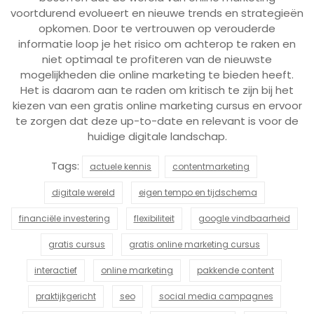
voortdurend evolueert en nieuwe trends en strategieën
opkomen. Door te vertrouwen op verouderde
informatie loop je het risico om achterop te raken en
niet optimaal te profiteren van de nieuwste
mogelijkheden die online marketing te bieden heeft.
Het is daarom aan te raden om kritisch te zijn bij het
kiezen van een gratis online marketing cursus en ervoor
te zorgen dat deze up-to-date en relevant is voor de
huidige digitale landschap.
Tags:
actuele kennis
contentmarketing
digitale wereld
eigen tempo en tijdschema
financiële investering
flexibiliteit
google vindbaarheid
gratis cursus
gratis online marketing cursus
interactief
online marketing
pakkende content
praktijkgericht
seo
social media campagnes