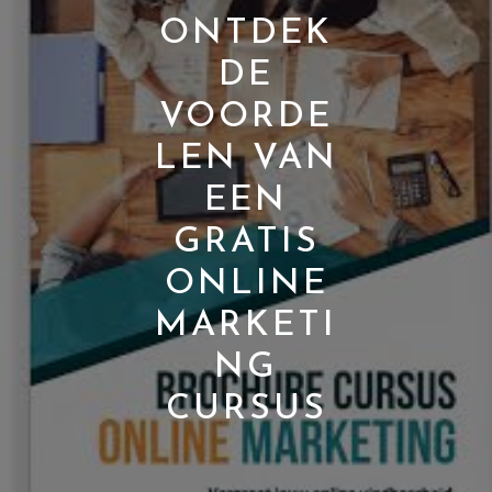
ONTDEK
DE
VOORDE
LEN VAN
EEN
GRATIS
ONLINE
MARKETI
NG
CURSUS