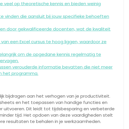
e veel op theoretische kennis en bieden weinig
 te vinden die aansluit bij jouw specifieke behoeften
ven door gekwalificeerde docenten, wat de kwaliteit
n een Excel cursus te hoog liggen, waardoor ze
belangrijk om de opgedane kennis regelmatig te
vervagen.
ussen verouderde informatie bevatten die niet meer
van het programma.
ijk bijdragen aan het verhogen van je productiviteit.
dsheets en het toepassen van handige functies en
r uitvoeren. Dit leidt tot tijdsbesparing en verbeterde
 minder tijd. Het opdoen van deze vaardigheden stelt
ere resultaten te behalen in je werkzaamheden.