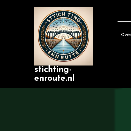
Skip
to
content
Over
stichting-
enroute.nl