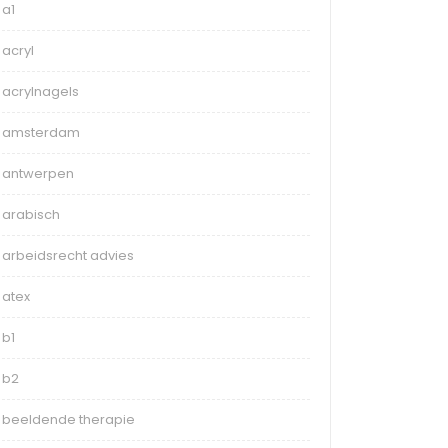
a1
acryl
acrylnagels
amsterdam
antwerpen
arabisch
arbeidsrecht advies
atex
b1
b2
beeldende therapie