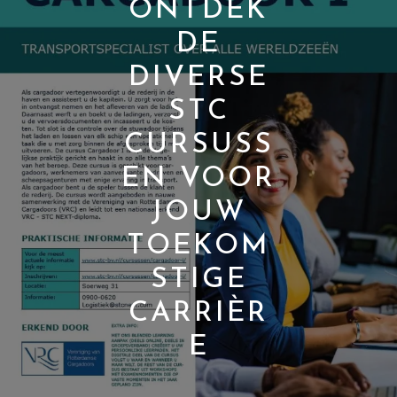
ONTDEK
DE
DIVERSE
STC
CURSUSS
EN VOOR
JOUW
TOEKOM
STIGE
CARRIÈR
E