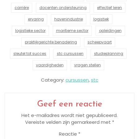
carrière
docenten ondersteuning
effectief leren
ervaring
havenindustrie
logistiek
logistieke sector
maritieme sector
opleidingen
praktijkgerichte benadering
scheepvaart
sleutel tot succes
stc cursussen
studieplanning
vaardigheden
vragen stellen
Category:
cursussen
,
stc
Geef een reactie
Het e-mailadres wordt niet gepubliceerd.
Vereiste velden zijn gemarkeerd met
*
Reactie
*