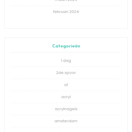
februari 2024
Categorieën
1 dag
2de spoor
a1
acryl
acrylnagels
amsterdam