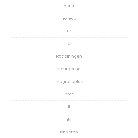
hond
horeca
hr
ict
ict trainingen
inburgering
integratieplan
ipma
it
itil
kinderen