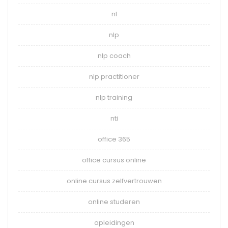
nl
nlp
nlp coach
nlp practitioner
nlp training
nti
office 365
office cursus online
online cursus zelfvertrouwen
online studeren
opleidingen