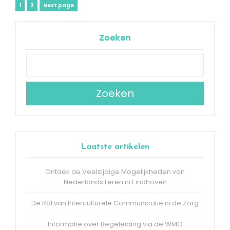
Berichtnavigatie
Page
Page
1
2
Next page
Zoeken
Zoeken
Laatste artikelen
Ontdek de Veelzijdige Mogelijkheden van
Nederlands Leren in Eindhoven
De Rol van Interculturele Communicatie in de Zorg
Informatie over Begeleiding via de WMO