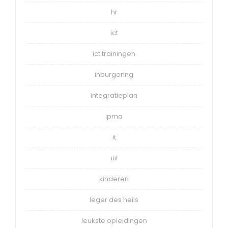
hr
ict
ict trainingen
inburgering
integratieplan
ipma
it
itil
kinderen
leger des heils
leukste opleidingen