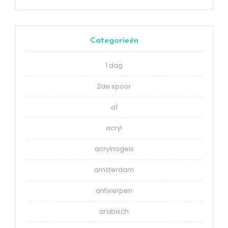
Categorieën
1 dag
2de spoor
a1
acryl
acrylnagels
amsterdam
antwerpen
arabisch