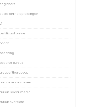
beginners
beste online opleidingen
c1
certificaat online
coach
coaching
code 95 cursus
creatief therapeut
creatieve cursussen
cursus social media
cursusoverzicht