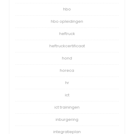
hbo
hbo opleidingen
heftruck
heftruckcertificaat
hond
horeca
hr
ict
ict trainingen
inburgering
integratieplan