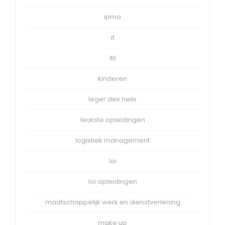
ipma
it
itil
kinderen
leger des heils
leukste opleidingen
logistiek management
loi
loi opleidingen
maatschappelijk werk en dienstverlening
make up