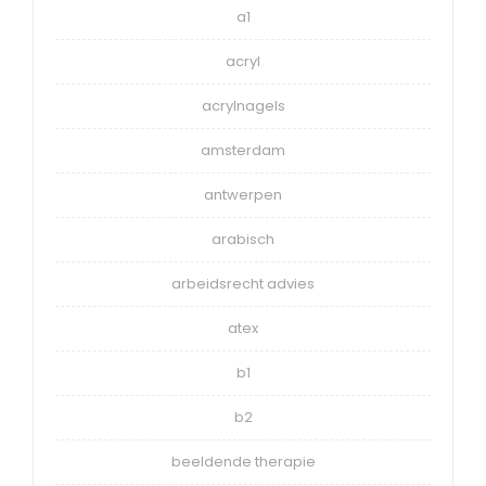
a1
acryl
acrylnagels
amsterdam
antwerpen
arabisch
arbeidsrecht advies
atex
b1
b2
beeldende therapie