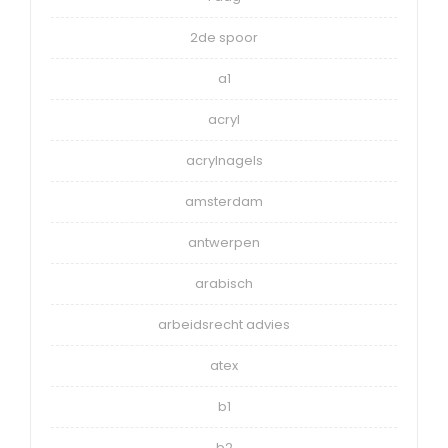
2de spoor
a1
acryl
acrylnagels
amsterdam
antwerpen
arabisch
arbeidsrecht advies
atex
b1
b2