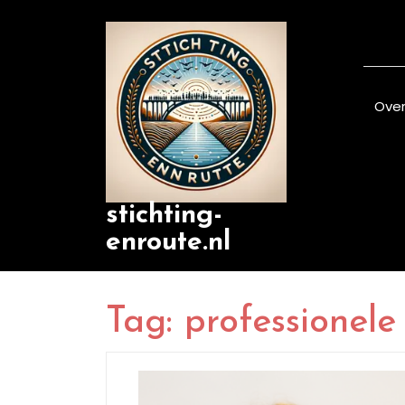
Skip
to
content
Over
stichting-
enroute.nl
Tag:
professionel