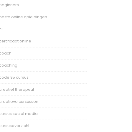
beginners
beste online opleidingen
c1
certificaat online
coach
coaching
code 95 cursus
creatief therapeut
creatieve cursussen
cursus social media
cursusoverzicht