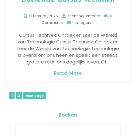
16 februari, 2025
stichting-enroute
0
Comments
1 category
Cursus Techniek: Ontdek en Leer de Wereld
van Technologie Cursus Techniek: Ontdek en
Leer de Wereld van Technologie Technologie
is overal om ons heen en speelt een steeds
grotere rol in ons dagelijks leven. Of…
Read More
Berichtnavigatie
Page
Page
1
2
Next page
Zoeken