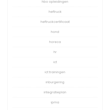
hbo opleidingen
heftruck
heftruckcertificaat
hond
horeca
hr
ict
ict trainingen
inburgering
integratieplan
ipma