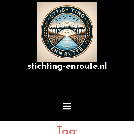
Skip
to
content
stichting-enroute.nl
Open
Button
Tag: