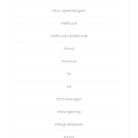
hbo opleidingen
heftruck
heftruckcertificaat
hond
horeca
hr
ict
ict trainingen
inburgering
integratieplan
ipma