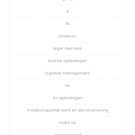
it
itil
kinderen
leger des heils
leukste opleidingen
logistiek management
loi
loi opleidingen
maatschappelijk werk en dienstverlening
make up
management