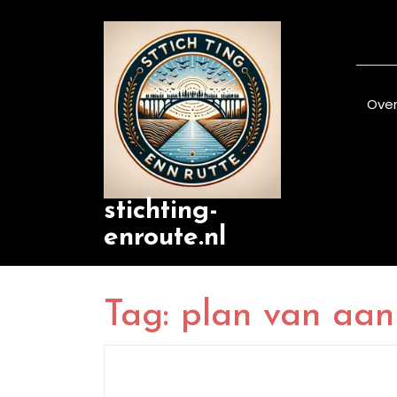
Skip
to
content
Over
stichting-
enroute.nl
Tag:
plan van aa