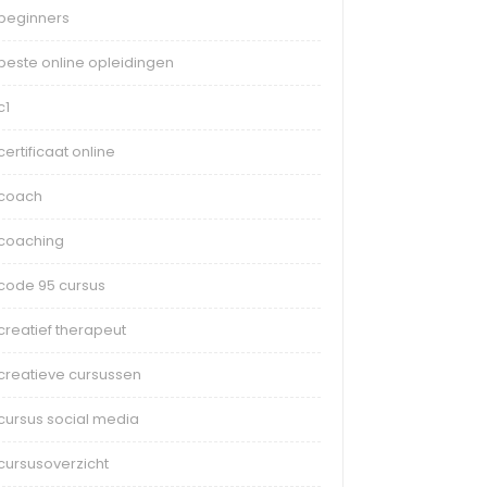
beginners
beste online opleidingen
c1
certificaat online
coach
coaching
code 95 cursus
creatief therapeut
creatieve cursussen
cursus social media
cursusoverzicht