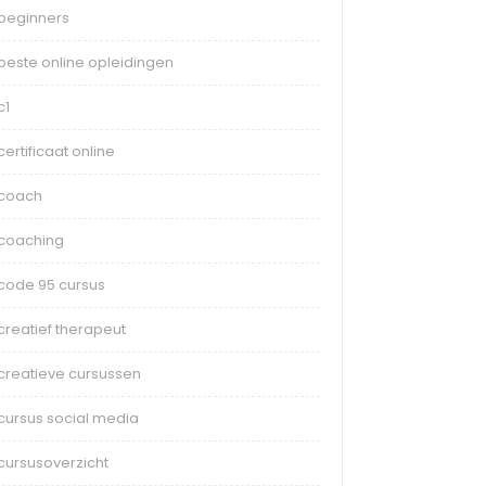
beginners
beste online opleidingen
c1
certificaat online
coach
coaching
code 95 cursus
creatief therapeut
creatieve cursussen
cursus social media
cursusoverzicht