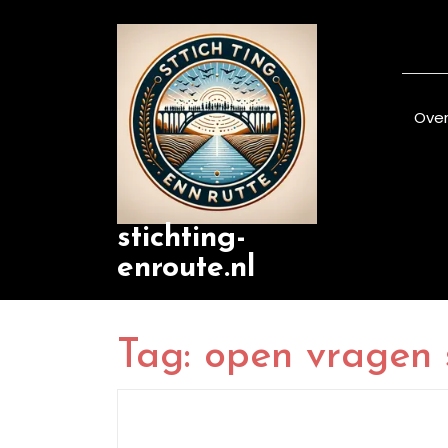
Skip
to
content
Over
stichting-
enroute.nl
Tag:
open vragen s