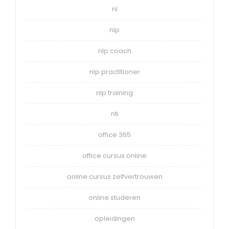
nl
nlp
nlp coach
nlp practitioner
nlp training
nti
office 365
office cursus online
online cursus zelfvertrouwen
online studeren
opleidingen