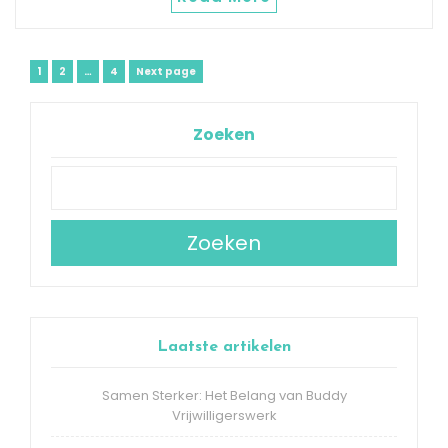
Berichtnavigatie
Page
Page
Page
1
2
…
4
Next page
Zoeken
Zoeken
Laatste artikelen
Samen Sterker: Het Belang van Buddy
Vrijwilligerswerk