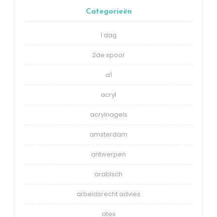
Categorieën
1 dag
2de spoor
a1
acryl
acrylnagels
amsterdam
antwerpen
arabisch
arbeidsrecht advies
atex