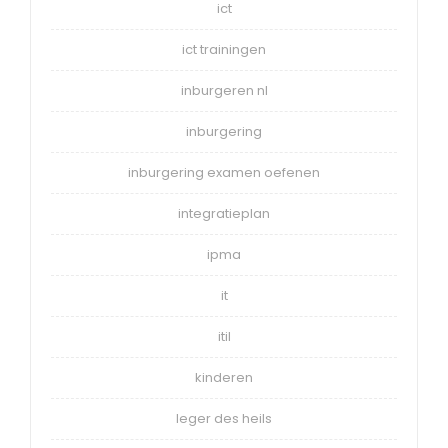
ict
ict trainingen
inburgeren nl
inburgering
inburgering examen oefenen
integratieplan
ipma
it
itil
kinderen
leger des heils