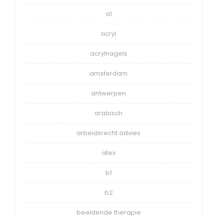
a1
acryl
acrylnagels
amsterdam
antwerpen
arabisch
arbeidsrecht advies
atex
b1
b2
beeldende therapie