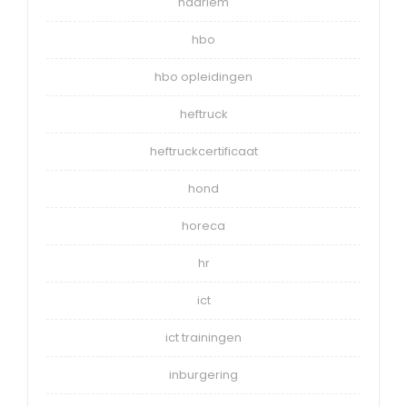
haarlem
hbo
hbo opleidingen
heftruck
heftruckcertificaat
hond
horeca
hr
ict
ict trainingen
inburgering