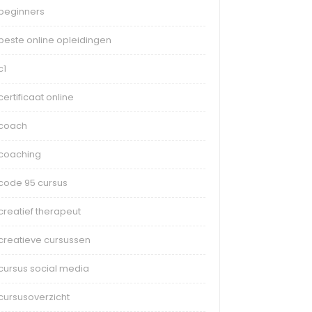
beginners
beste online opleidingen
c1
certificaat online
coach
coaching
code 95 cursus
creatief therapeut
creatieve cursussen
cursus social media
cursusoverzicht