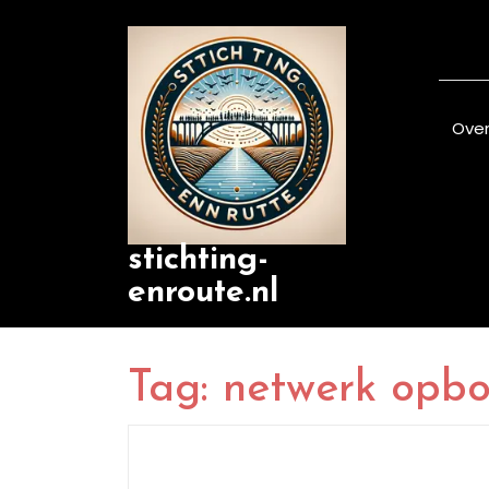
Skip
to
content
Over
stichting-
enroute.nl
Tag:
netwerk opb