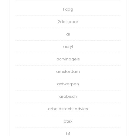
1 dag
2de spoor
a1
acryl
acrylnagels
amsterdam
antwerpen
arabisch
arbeidsrecht advies
atex
b1