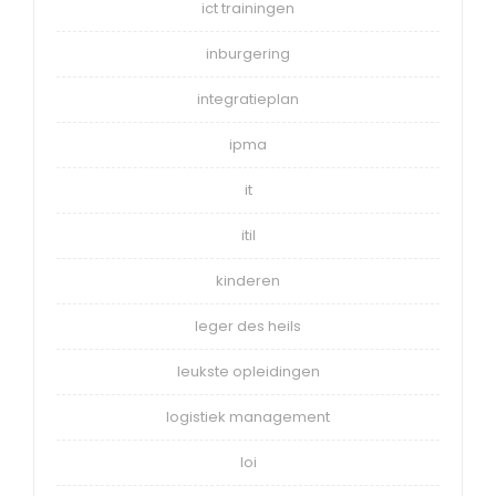
ict trainingen
inburgering
integratieplan
ipma
it
itil
kinderen
leger des heils
leukste opleidingen
logistiek management
loi