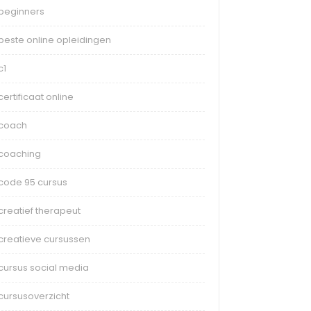
beginners
beste online opleidingen
c1
certificaat online
coach
coaching
code 95 cursus
creatief therapeut
creatieve cursussen
cursus social media
cursusoverzicht