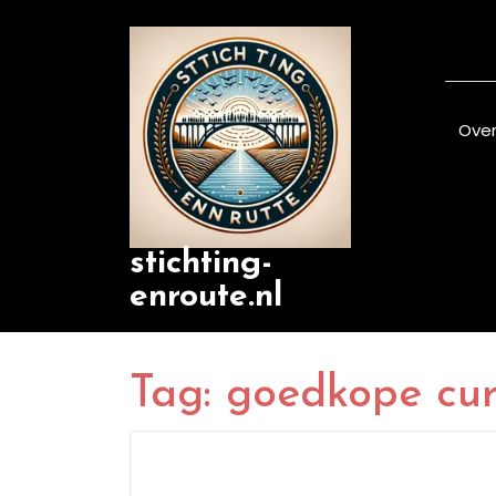
Skip
to
content
Over
stichting-
enroute.nl
Tag:
goedkope cur