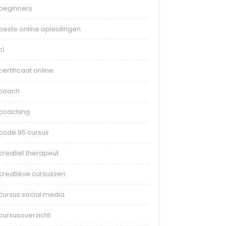
beginners
beste online opleidingen
c1
certificaat online
coach
coaching
code 95 cursus
creatief therapeut
creatieve cursussen
cursus social media
cursusoverzicht