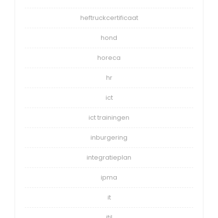
heftruckcertificaat
hond
horeca
hr
ict
ict trainingen
inburgering
integratieplan
ipma
it
itil