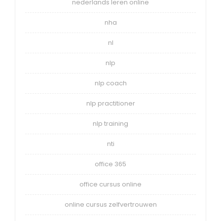
nederlands leren online
nha
nl
nlp
nlp coach
nlp practitioner
nlp training
nti
office 365
office cursus online
online cursus zelfvertrouwen